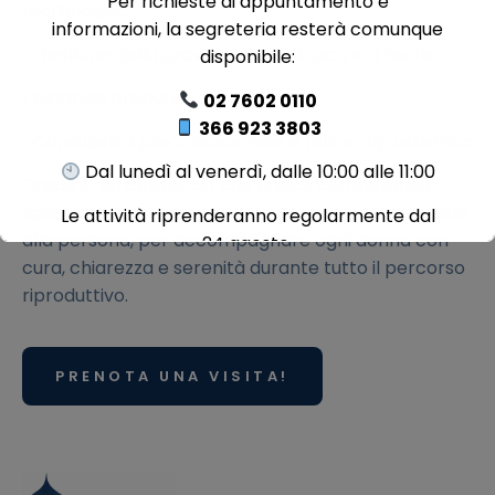
Per richieste di appuntamento e
morfologica
informazioni, la segreteria resterà comunque
•⁠ ⁠Gestione della gravidanza fisiologica e a rischio
disponibile:
•⁠ ⁠Diagnosi prenatale e counselling
02 7602 0110
366 923 3803
•⁠ ⁠Consulenza preconcezionale e follow-up ostetrico
Dal lunedì al venerdì, dalle 10:00 alle 11:00
Credo in un approccio che unisce competenza
specialistica, aggiornamento continuo e attenzione
Le attività riprenderanno regolarmente dal
alla persona, per accompagnare ogni donna con
24 agosto.
cura, chiarezza e serenità durante tutto il percorso
Buona estate da tutto il team MiGin Clinic!
riproduttivo.
PRENOTA UNA VISITA!