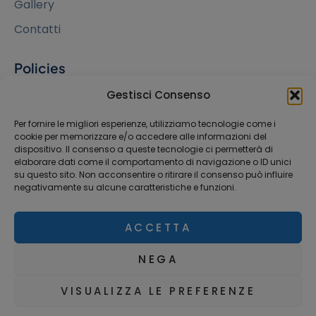
Gallery
Contatti
Policies
Cookie Policy
Gestisci Consenso
Privacy Policy
Per fornire le migliori esperienze, utilizziamo tecnologie come i
cookie per memorizzare e/o accedere alle informazioni del
dispositivo. Il consenso a queste tecnologie ci permetterà di
Contatti
elaborare dati come il comportamento di navigazione o ID unici
su questo sito. Non acconsentire o ritirare il consenso può influire
Via F. Sforza, 1 - Milano
negativamente su alcune caratteristiche e funzioni.
02 76020110
ACCETTA
miginclinic@gmail.com
NEGA
VISUALIZZA LE PREFERENZE
Buggio Laura – P. IVA 10044840964
Powered by
Bolbed