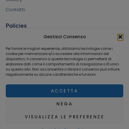
Contatti
Policies
Cookie Policy
Gestisci Consenso
Privacy Policy
Per fornire le migliori esperienze, utilizziamo tecnologie come i
cookie per memorizzare e/o accedere alle informazioni del
dispositivo. Il consenso a queste tecnologie ci permetterà di
Contatti
elaborare dati come il comportamento di navigazione o ID unici
su questo sito. Non acconsentire o ritirare il consenso può influire
Via F. Sforza, 1 - Milano
negativamente su alcune caratteristiche e funzioni.
02 76020110
ACCETTA
miginclinic@gmail.com
NEGA
VISUALIZZA LE PREFERENZE
Buggio Laura – P. IVA 10044840964
Powered by
Bolbed